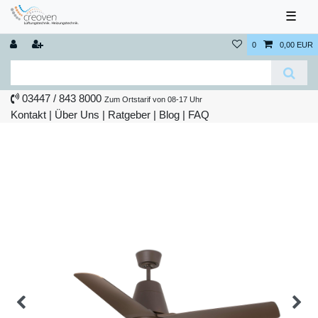
☰
0
0,00 EUR
03447 / 843 8000
Zum Ortstarif von 08-17 Uhr
Kontakt
|
Über Uns
|
Ratgeber
|
Blog |
FAQ