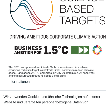
The SBTi has approved webtotrade GmbH’s near-term science-based
emissions reduction target: webtotrade GmbH commits to reduce absolute
scope 1 and scope 2 GHG emissions 45% by 2030 from a 2024 base year,
and to measure and reduce its scope 3 emissions.
Informationen
Wir verwenden Cookies und ähnliche Technologien auf unserer
Website und verarbeiten personenbezogene Daten von
Kontakt
Vertrag widerrufen