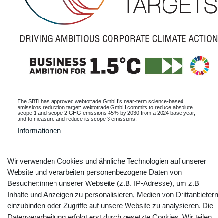
The SBTi has approved webtotrade GmbH’s near-term science-based
emissions reduction target: webtotrade GmbH commits to reduce absolute
scope 1 and scope 2 GHG emissions 45% by 2030 from a 2024 base year,
and to measure and reduce its scope 3 emissions.
Informationen
Wir verwenden Cookies und ähnliche Technologien auf unserer
Website und verarbeiten personenbezogene Daten von
Kontakt
Vertrag widerrufen
Besucher:innen unserer Webseite (z.B. IP-Adresse), um z.B.
Inhalte und Anzeigen zu personalisieren, Medien von Drittanbietern
YouTube
Facebook
Instagram
einzubinden oder Zugriffe auf unsere Website zu analysieren. Die
Datenverarbeitung erfolgt erst durch gesetzte Cookies. Wir teilen