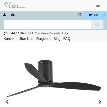
☰
0
0,00 EUR
03447 / 843 8000
Zum Ortstarif von 08-17 Uhr
Kontakt
|
Über Uns
|
Ratgeber
|
Blog |
FAQ