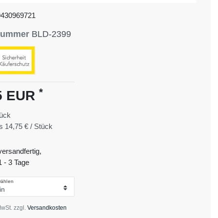
9430969721
lnummer
BLD-2399
*
5 EUR
ück
is
14,75 € / Stück
versandfertig,
1 - 3 Tage
wählen
MwSt. zzgl.
Versandkosten