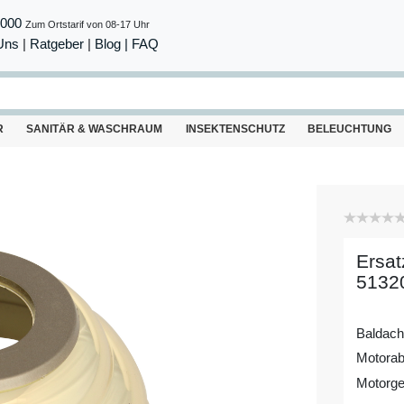
8000
Zum Ortstarif von 08-17 Uhr
Uns
|
Ratgeber
|
Blog |
FAQ
R
SANITÄR & WASCHRAUM
INSEKTENSCHUTZ
BELEUCHTUNG
Ersat
51320
Baldach
Motora
Motorg