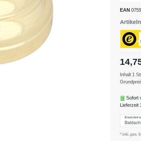
EAN
075
Artike
14,7
Inhalt
1
St
Grundpre
Sofort 
Lieferzeit 
Ersatzteil 
* inkl. ges. 