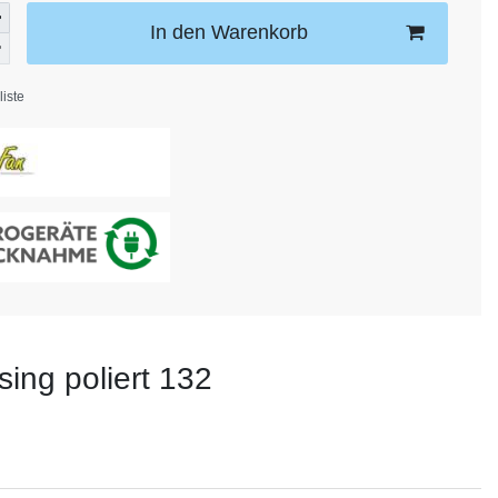
In den Warenkorb
iste
ing poliert 132