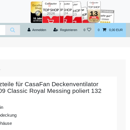
Anmelden
Registrieren
0
0
0,00 EUR
zteile für CasaFan Deckenventilator
9 Classic Royal Messing poliert 132
in
bdeckung
ehäuse