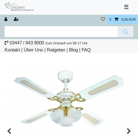
☰
0
0,00 EUR
03447 / 843 8000
Zum Ortstarif von 08-17 Uhr
Kontakt
|
Über Uns
|
Ratgeber
|
Blog |
FAQ