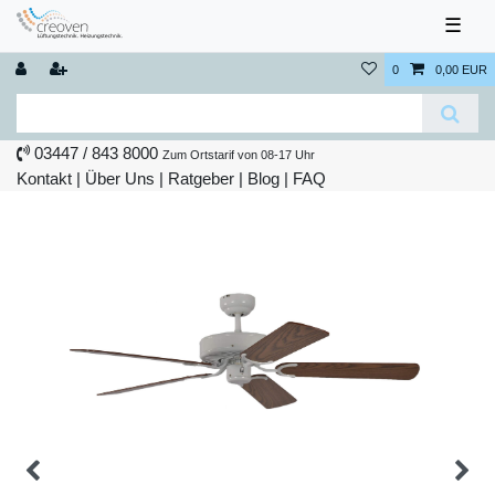
☰
0
0,00 EUR
03447 / 843 8000
Zum Ortstarif von 08-17 Uhr
Kontakt
|
Über Uns
|
Ratgeber
|
Blog |
FAQ