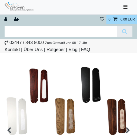
☰
0
0,00 EUR
03447 / 843 8000
Zum Ortstarif von 08-17 Uhr
Kontakt
|
Über Uns
|
Ratgeber
|
Blog |
FAQ