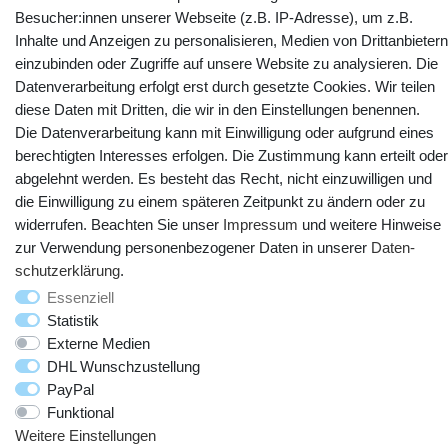
Besucher:innen unserer Webseite (z.B. IP-Adresse), um z.B.
Inhalte und Anzeigen zu personalisieren, Medien von Drittanbietern
Kontakt
Vertrag widerrufen
einzubinden oder Zugriffe auf unsere Website zu analysieren. Die
Datenverarbeitung erfolgt erst durch gesetzte Cookies. Wir teilen
YouTube
Facebook
Instagram
diese Daten mit Dritten, die wir in den Einstellungen benennen.
Die Datenverarbeitung kann mit Einwilligung oder aufgrund eines
berechtigten Interesses erfolgen. Die Zustimmung kann erteilt oder
abgelehnt werden. Es besteht das Recht, nicht einzuwilligen und
die Einwilligung zu einem späteren Zeitpunkt zu ändern oder zu
widerrufen. Beachten Sie unser
Impressum
und weitere Hinweise
zur Verwendung personenbezogener Daten in unserer
Daten­
schutz­erklärung
.
Essenziell
Statistik
© Copyright 2025 webtotrade GmbH. Alle Rechte vorbehalten.
Externe Medien
DHL Wunschzustellung
PayPal
Funktional
Weitere Einstellungen