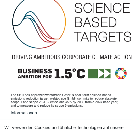
The SBTi has approved webtotrade GmbH’s near-term science-based
emissions reduction target: webtotrade GmbH commits to reduce absolute
scope 1 and scope 2 GHG emissions 45% by 2030 from a 2024 base year,
and to measure and reduce its scope 3 emissions.
Informationen
Wir verwenden Cookies und ähnliche Technologien auf unserer