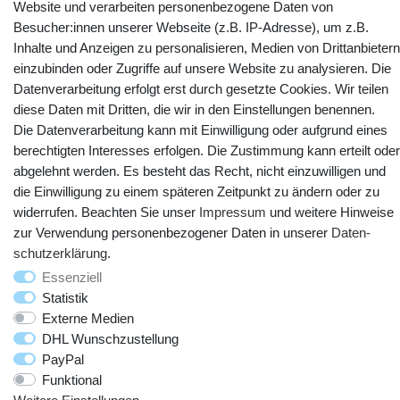
Website und verarbeiten personenbezogene Daten von
Kontakt
Vertrag widerrufen
Besucher:innen unserer Webseite (z.B. IP-Adresse), um z.B.
Inhalte und Anzeigen zu personalisieren, Medien von Drittanbietern
einzubinden oder Zugriffe auf unsere Website zu analysieren. Die
YouTube
Facebook
Instagram
Datenverarbeitung erfolgt erst durch gesetzte Cookies. Wir teilen
diese Daten mit Dritten, die wir in den Einstellungen benennen.
Die Datenverarbeitung kann mit Einwilligung oder aufgrund eines
berechtigten Interesses erfolgen. Die Zustimmung kann erteilt oder
abgelehnt werden. Es besteht das Recht, nicht einzuwilligen und
die Einwilligung zu einem späteren Zeitpunkt zu ändern oder zu
widerrufen. Beachten Sie unser
Impressum
und weitere Hinweise
zur Verwendung personenbezogener Daten in unserer
Daten­
schutz­erklärung
.
© Copyright 2025 webtotrade GmbH. Alle Rechte vorbehalten.
Essenziell
Statistik
Externe Medien
DHL Wunschzustellung
PayPal
Funktional