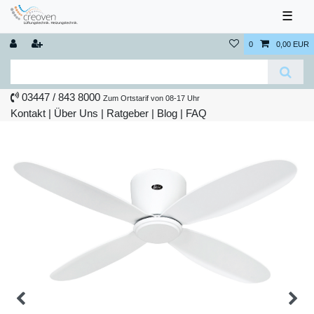
☰
0
0,00 EUR
03447 / 843 8000
Zum Ortstarif von 08-17 Uhr
Kontakt
|
Über Uns
|
Ratgeber
|
Blog |
FAQ