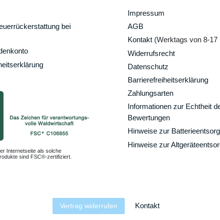
Impressum
uerrückerstattung bei
AGB
Kontakt
(Werktags von 8-17 
ndenkonto
Widerrufsrecht
heitserklärung
Datenschutz
Barrierefreiheitserklärung
Zahlungsarten
Informationen zur Echtheit d
Bewertungen
Hinweise zur Batterieentsor
Hinweise zur Altgeräteentso
er Internetseite als solche
odukte sind FSC®-zertifiziert.
Kontakt
Vertrag widerrufen