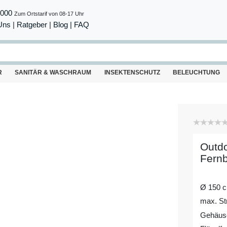
8000
Zum Ortstarif von 08-17 Uhr
Uns
|
Ratgeber
|
Blog |
FAQ
R
SANITÄR & WASCHRAUM
INSEKTENSCHUTZ
BELEUCHTUNG
Outdo
Fern
Ø 150 
max. St
Gehäuse