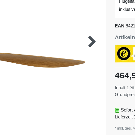
Flügelfa
inklusi
EAN
842
Artike
464,
Inhalt
1
St
Grundpre
Sofort 
Lieferzeit 
* inkl. ges. 