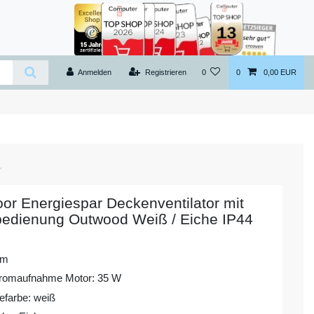
Anmelden
Registrieren
0
0
0,00 EUR
or Energiespar Deckenventilator mit
bedienung Outwood Weiß / Eiche IP44
cm
romaufnahme Motor: 35 W
farbe: weiß