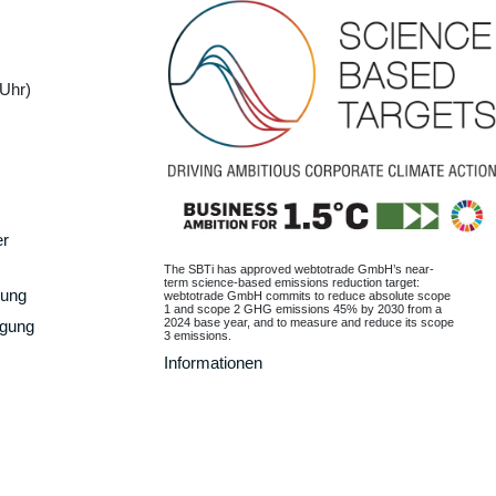
Uhr)
er
The SBTi has approved webtotrade GmbH’s near-
term science-based emissions reduction target:
gung
webtotrade GmbH commits to reduce absolute scope
1 and scope 2 GHG emissions 45% by 2030 from a
2024 base year, and to measure and reduce its scope
rgung
3 emissions.
Informationen