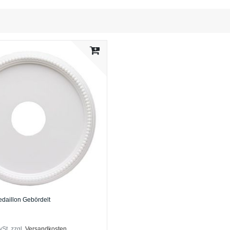
edaillon Gebördelt
wSt.
zzgl.
Versandkosten