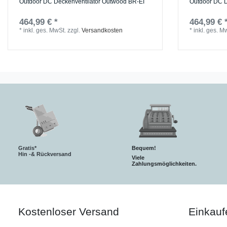
Outdoor DC Deckenventilator Outwood BR-EI
Outdoor DC 
464,99 € *
464,99 € 
*
inkl. ges. MwSt.
zzgl.
Versandkosten
*
inkl. ges. M
Gratis*
Bequem!
Hin -& Rückversand
Viele
Zahlungsmöglichkeiten.
Kostenloser Versand
Einkauf