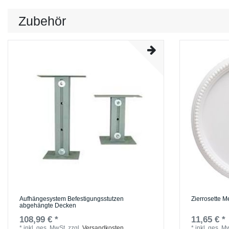
Zubehör
Aufhängesystem Befestigungsstutzen
Zierrosette M
abgehängte Decken
108,99 € *
11,65 € *
*
inkl. ges. MwSt.
zzgl.
Versandkosten
*
inkl. ges. M