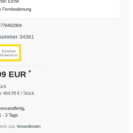
rbe: Eiche
ve Fernbedienung
1776402904
lnummer
34361
*
99 EUR
ück
is
464,99 € / Stück
versandfertig,
1 - 3 Tage
MwSt. zzgl.
Versandkosten