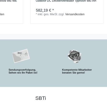
utwood WE-WE
Outdoor DC Deckenventilator Typhoon WE-AH
582,19 € *
ten
*
inkl. ges. MwSt.
zzgl.
Versandkosten
Sendungsverfolgung.
Kompetente Mitarbeiter
S
ehen wo Ihr Paket ist!
beraten Sie gerne!
SBTi