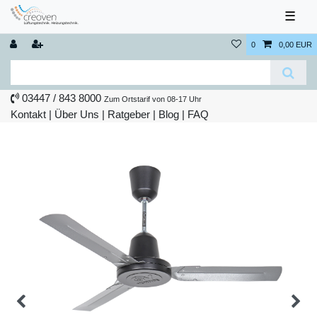
☰
0
0,00 EUR
03447 / 843 8000
Zum Ortstarif von 08-17 Uhr
Kontakt
|
Über Uns
|
Ratgeber
|
Blog |
FAQ