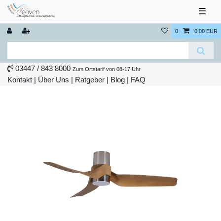
☰
0
0,00 EUR
03447 / 843 8000
Zum Ortstarif von 08-17 Uhr
Kontakt
|
Über Uns
|
Ratgeber
|
Blog |
FAQ