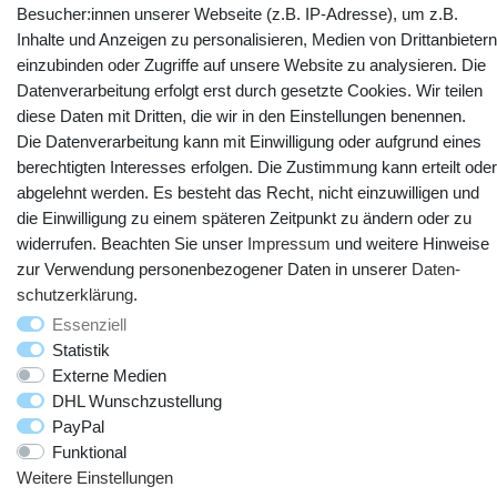
Besucher:innen unserer Webseite (z.B. IP-Adresse), um z.B.
Inhalte und Anzeigen zu personalisieren, Medien von Drittanbietern
YouTube
Facebook
Instagram
einzubinden oder Zugriffe auf unsere Website zu analysieren. Die
Datenverarbeitung erfolgt erst durch gesetzte Cookies. Wir teilen
diese Daten mit Dritten, die wir in den Einstellungen benennen.
Die Datenverarbeitung kann mit Einwilligung oder aufgrund eines
berechtigten Interesses erfolgen. Die Zustimmung kann erteilt oder
abgelehnt werden. Es besteht das Recht, nicht einzuwilligen und
die Einwilligung zu einem späteren Zeitpunkt zu ändern oder zu
widerrufen. Beachten Sie unser
Impressum
und weitere Hinweise
zur Verwendung personenbezogener Daten in unserer
Daten­
© Copyright 2025 webtotrade GmbH. Alle Rechte vorbehalten.
schutz­erklärung
.
Essenziell
Statistik
Externe Medien
DHL Wunschzustellung
PayPal
Funktional
Weitere Einstellungen