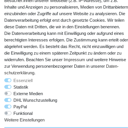
Besucher:innen unserer Webseite (z.B. IP-Adresse), um z.B.
YouTube
Facebook
Instagram
Inhalte und Anzeigen zu personalisieren, Medien von Drittanbietern
einzubinden oder Zugriffe auf unsere Website zu analysieren. Die
Datenverarbeitung erfolgt erst durch gesetzte Cookies. Wir teilen
diese Daten mit Dritten, die wir in den Einstellungen benennen.
Die Datenverarbeitung kann mit Einwilligung oder aufgrund eines
berechtigten Interesses erfolgen. Die Zustimmung kann erteilt oder
abgelehnt werden. Es besteht das Recht, nicht einzuwilligen und
die Einwilligung zu einem späteren Zeitpunkt zu ändern oder zu
widerrufen. Beachten Sie unser
Impressum
und weitere Hinweise
zur Verwendung personenbezogener Daten in unserer
Daten­
© Copyright 2025 webtotrade GmbH. Alle Rechte vorbehalten.
schutz­erklärung
.
Essenziell
Statistik
Externe Medien
DHL Wunschzustellung
PayPal
Funktional
Weitere Einstellungen