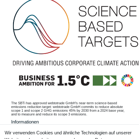
The SBTi has approved webtotrade GmbH’s near-term science-based
emissions reduction target: webtotrade GmbH commits to reduce absolute
scope 1 and scope 2 GHG emissions 45% by 2030 from a 2024 base year,
and to measure and reduce its scope 3 emissions.
Informationen
Wir verwenden Cookies und ähnliche Technologien auf unserer