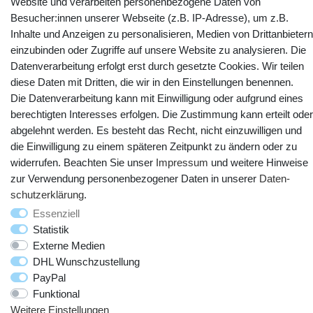
Website und verarbeiten personenbezogene Daten von
Besucher:innen unserer Webseite (z.B. IP-Adresse), um z.B.
Kontakt
Vertrag widerrufen
Inhalte und Anzeigen zu personalisieren, Medien von Drittanbietern
einzubinden oder Zugriffe auf unsere Website zu analysieren. Die
YouTube
Facebook
Instagram
Datenverarbeitung erfolgt erst durch gesetzte Cookies. Wir teilen
diese Daten mit Dritten, die wir in den Einstellungen benennen.
Die Datenverarbeitung kann mit Einwilligung oder aufgrund eines
berechtigten Interesses erfolgen. Die Zustimmung kann erteilt oder
abgelehnt werden. Es besteht das Recht, nicht einzuwilligen und
die Einwilligung zu einem späteren Zeitpunkt zu ändern oder zu
widerrufen. Beachten Sie unser
Impressum
und weitere Hinweise
zur Verwendung personenbezogener Daten in unserer
Daten­
schutz­erklärung
.
Essenziell
© Copyright 2025 webtotrade GmbH. Alle Rechte vorbehalten.
Statistik
Externe Medien
DHL Wunschzustellung
PayPal
Funktional
Weitere Einstellungen