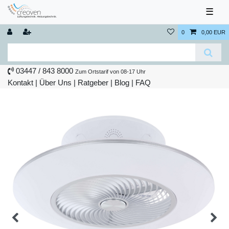
☰
0
0,00 EUR
03447 / 843 8000
Zum Ortstarif von 08-17 Uhr
Kontakt
|
Über Uns
|
Ratgeber
|
Blog |
FAQ