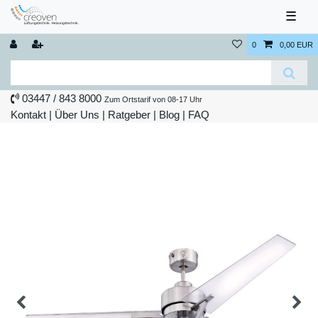
☰
0
0,00 EUR
03447 / 843 8000
Zum Ortstarif von 08-17 Uhr
Kontakt
|
Über Uns
|
Ratgeber
|
Blog |
FAQ