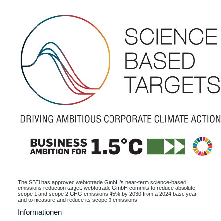
The SBTi has approved webtotrade GmbH’s near-term science-based
emissions reduction target: webtotrade GmbH commits to reduce absolute
scope 1 and scope 2 GHG emissions 45% by 2030 from a 2024 base year,
and to measure and reduce its scope 3 emissions.
Informationen