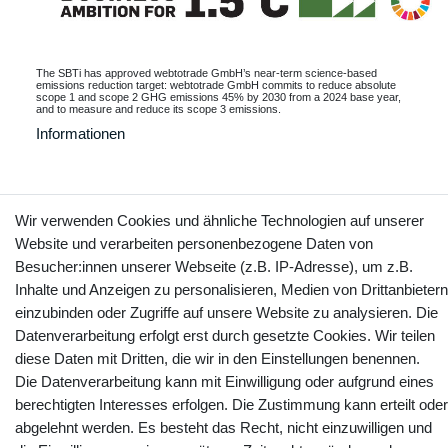
The SBTi has approved webtotrade GmbH’s near-term science-based
emissions reduction target: webtotrade GmbH commits to reduce absolute
scope 1 and scope 2 GHG emissions 45% by 2030 from a 2024 base year,
and to measure and reduce its scope 3 emissions.
Informationen
Wir verwenden Cookies und ähnliche Technologien auf unserer
Kontakt
Vertrag widerrufen
Website und verarbeiten personenbezogene Daten von
Besucher:innen unserer Webseite (z.B. IP-Adresse), um z.B.
YouTube
Facebook
Instagram
Inhalte und Anzeigen zu personalisieren, Medien von Drittanbietern
einzubinden oder Zugriffe auf unsere Website zu analysieren. Die
Datenverarbeitung erfolgt erst durch gesetzte Cookies. Wir teilen
diese Daten mit Dritten, die wir in den Einstellungen benennen.
Die Datenverarbeitung kann mit Einwilligung oder aufgrund eines
berechtigten Interesses erfolgen. Die Zustimmung kann erteilt oder
abgelehnt werden. Es besteht das Recht, nicht einzuwilligen und