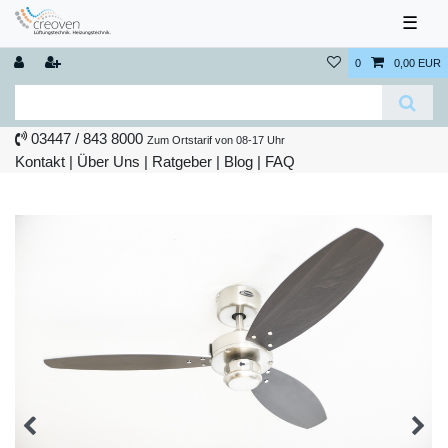
☰
0
0,00 EUR
03447 / 843 8000
Zum Ortstarif von 08-17 Uhr
Kontakt
|
Über Uns
|
Ratgeber
|
Blog |
FAQ