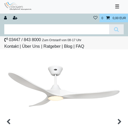
☰
0
0,00 EUR
03447 / 843 8000
Zum Ortstarif von 08-17 Uhr
Kontakt
|
Über Uns
|
Ratgeber
|
Blog |
FAQ