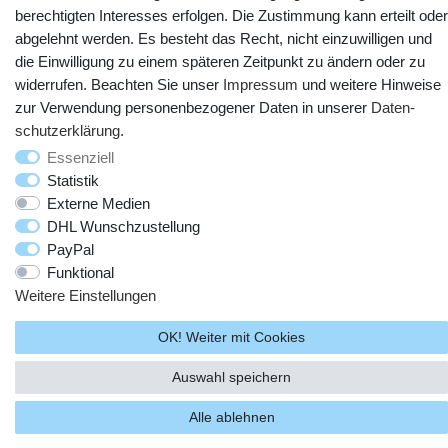
berechtigten Interesses erfolgen. Die Zustimmung kann erteilt oder
abgelehnt werden. Es besteht das Recht, nicht einzuwilligen und
die Einwilligung zu einem späteren Zeitpunkt zu ändern oder zu
widerrufen. Beachten Sie unser
Impressum
und weitere Hinweise
© Copyright 2025 webtotrade GmbH. Alle Rechte vorbehalten.
zur Verwendung personenbezogener Daten in unserer
Daten­
schutz­erklärung
.
Essenziell
Statistik
Externe Medien
DHL Wunschzustellung
PayPal
Funktional
Weitere Einstellungen
OK! Weiter mit Cookies
Auswahl speichern
Alle ablehnen