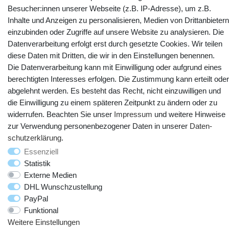
Besucher:innen unserer Webseite (z.B. IP-Adresse), um z.B.
YouTube
Facebook
Instagram
Inhalte und Anzeigen zu personalisieren, Medien von Drittanbietern
einzubinden oder Zugriffe auf unsere Website zu analysieren. Die
Datenverarbeitung erfolgt erst durch gesetzte Cookies. Wir teilen
diese Daten mit Dritten, die wir in den Einstellungen benennen.
Die Datenverarbeitung kann mit Einwilligung oder aufgrund eines
berechtigten Interesses erfolgen. Die Zustimmung kann erteilt oder
abgelehnt werden. Es besteht das Recht, nicht einzuwilligen und
die Einwilligung zu einem späteren Zeitpunkt zu ändern oder zu
widerrufen. Beachten Sie unser
Impressum
und weitere Hinweise
zur Verwendung personenbezogener Daten in unserer
Daten­
© Copyright 2025 webtotrade GmbH. Alle Rechte vorbehalten.
schutz­erklärung
.
Essenziell
Statistik
Externe Medien
DHL Wunschzustellung
PayPal
Funktional
Weitere Einstellungen