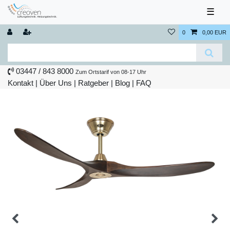
☰
0
0,00 EUR
03447 / 843 8000
Zum Ortstarif von 08-17 Uhr
Kontakt
|
Über Uns
|
Ratgeber
|
Blog |
FAQ