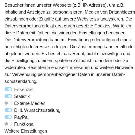
Besucher:innen unserer Webseite (z.B. IP-Adresse), um z.B.
YouTube
Facebook
Instagram
Inhalte und Anzeigen zu personalisieren, Medien von Drittanbietern
einzubinden oder Zugriffe auf unsere Website zu analysieren. Die
Datenverarbeitung erfolgt erst durch gesetzte Cookies. Wir teilen
diese Daten mit Dritten, die wir in den Einstellungen benennen.
Die Datenverarbeitung kann mit Einwilligung oder aufgrund eines
berechtigten Interesses erfolgen. Die Zustimmung kann erteilt oder
abgelehnt werden. Es besteht das Recht, nicht einzuwilligen und
die Einwilligung zu einem späteren Zeitpunkt zu ändern oder zu
widerrufen. Beachten Sie unser
Impressum
und weitere Hinweise
zur Verwendung personenbezogener Daten in unserer
Daten­
© Copyright 2025 webtotrade GmbH. Alle Rechte vorbehalten.
schutz­erklärung
.
Essenziell
Statistik
Externe Medien
DHL Wunschzustellung
PayPal
Funktional
Weitere Einstellungen