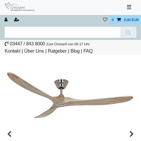
☰
0
0,00 EUR
03447 / 843 8000
Zum Ortstarif von 08-17 Uhr
Kontakt
|
Über Uns
|
Ratgeber
|
Blog |
FAQ