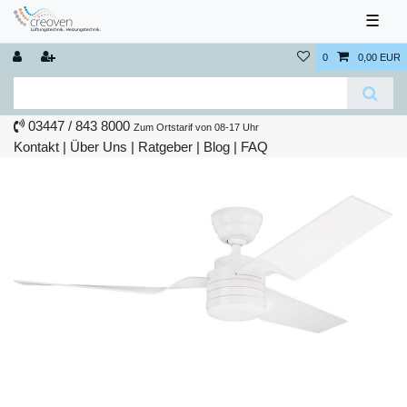
☰
0
0,00 EUR
03447 / 843 8000
Zum Ortstarif von 08-17 Uhr
Kontakt
|
Über Uns
|
Ratgeber
|
Blog |
FAQ