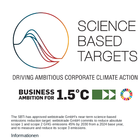
The SBTi has approved webtotrade GmbH’s near-term science-based
emissions reduction target: webtotrade GmbH commits to reduce absolute
scope 1 and scope 2 GHG emissions 45% by 2030 from a 2024 base year,
and to measure and reduce its scope 3 emissions.
Informationen