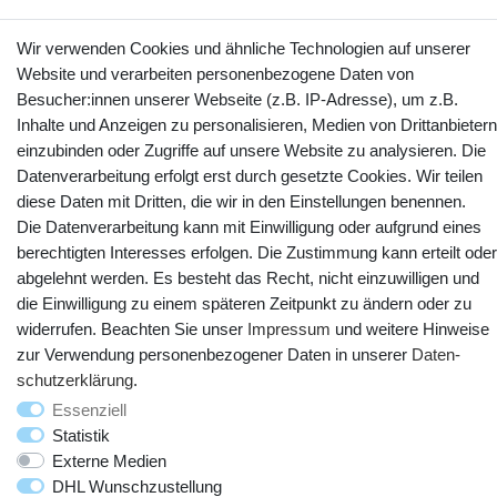
Wir verwenden Cookies und ähnliche Technologien auf unserer
Website und verarbeiten personenbezogene Daten von
Kontakt
Vertrag widerrufen
Besucher:innen unserer Webseite (z.B. IP-Adresse), um z.B.
Inhalte und Anzeigen zu personalisieren, Medien von Drittanbietern
einzubinden oder Zugriffe auf unsere Website zu analysieren. Die
YouTube
Facebook
Instagram
Datenverarbeitung erfolgt erst durch gesetzte Cookies. Wir teilen
diese Daten mit Dritten, die wir in den Einstellungen benennen.
Die Datenverarbeitung kann mit Einwilligung oder aufgrund eines
berechtigten Interesses erfolgen. Die Zustimmung kann erteilt oder
abgelehnt werden. Es besteht das Recht, nicht einzuwilligen und
die Einwilligung zu einem späteren Zeitpunkt zu ändern oder zu
widerrufen. Beachten Sie unser
Impressum
und weitere Hinweise
zur Verwendung personenbezogener Daten in unserer
Daten­
schutz­erklärung
.
© Copyright 2025 webtotrade GmbH. Alle Rechte vorbehalten.
Essenziell
Statistik
Externe Medien
DHL Wunschzustellung