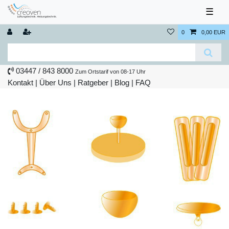
☰
0
0,00 EUR
03447 / 843 8000
Zum Ortstarif von 08-17 Uhr
Kontakt
|
Über Uns
|
Ratgeber
|
Blog |
FAQ