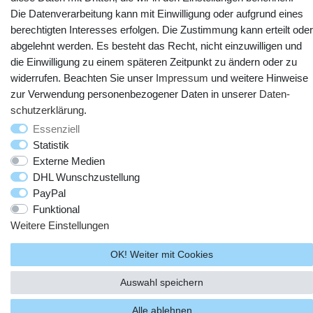
Die Datenverarbeitung kann mit Einwilligung oder aufgrund eines
berechtigten Interesses erfolgen. Die Zustimmung kann erteilt oder
abgelehnt werden. Es besteht das Recht, nicht einzuwilligen und
die Einwilligung zu einem späteren Zeitpunkt zu ändern oder zu
widerrufen. Beachten Sie unser
Impressum
und weitere Hinweise
zur Verwendung personenbezogener Daten in unserer
Daten­
schutz­erklärung
.
Essenziell
© Copyright 2025 webtotrade GmbH. Alle Rechte vorbehalten.
Statistik
Externe Medien
DHL Wunschzustellung
PayPal
Funktional
Weitere Einstellungen
OK! Weiter mit Cookies
Auswahl speichern
Alle ablehnen