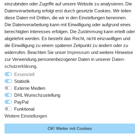
Kontakt
Vertrag widerrufen
einzubinden oder Zugriffe auf unsere Website zu analysieren. Die
Datenverarbeitung erfolgt erst durch gesetzte Cookies. Wir teilen
diese Daten mit Dritten, die wir in den Einstellungen benennen.
YouTube
Facebook
Instagram
Die Datenverarbeitung kann mit Einwilligung oder aufgrund eines
berechtigten Interesses erfolgen. Die Zustimmung kann erteilt oder
abgelehnt werden. Es besteht das Recht, nicht einzuwilligen und
die Einwilligung zu einem späteren Zeitpunkt zu ändern oder zu
widerrufen. Beachten Sie unser
Impressum
und weitere Hinweise
zur Verwendung personenbezogener Daten in unserer
Daten­
schutz­erklärung
.
Essenziell
Statistik
© Copyright 2025 webtotrade GmbH. Alle Rechte vorbehalten.
Externe Medien
DHL Wunschzustellung
PayPal
Funktional
Weitere Einstellungen
OK! Weiter mit Cookies