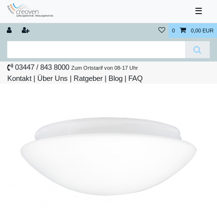
☰
0
0,00 EUR
03447 / 843 8000
Zum Ortstarif von 08-17 Uhr
Kontakt
|
Über Uns
|
Ratgeber
|
Blog |
FAQ