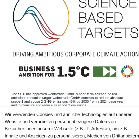
The SBTi has approved webtotrade GmbH’s near-term science-based
emissions reduction target: webtotrade GmbH commits to reduce absolute
scope 1 and scope 2 GHG emissions 45% by 2030 from a 2024 base year,
and to measure and reduce its scope 3 emissions.
Informationen
Wir verwenden Cookies und ähnliche Technologien auf unserer
Website und verarbeiten personenbezogene Daten von
Besucher:innen unserer Webseite (z.B. IP-Adresse), um z.B.
Inhalte und Anzeigen zu personalisieren, Medien von Drittanbietern