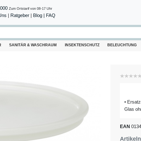
8000
Zum Ortstarif von 08-17 Uhr
Uns
|
Ratgeber
|
Blog |
FAQ
R
SANITÄR & WASCHRAUM
INSEKTENSCHUTZ
BELEUCHTUNG
• Ersat
Glas o
EAN
013
Artike