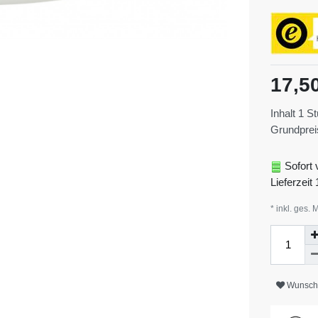
17,5
Inhalt
1
St
Grundpre
Sofort 
Lieferzeit 
* inkl. ges. 
Wunschl