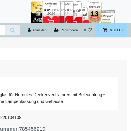
Anmelden
Registrieren
0
0
0,00 EUR
zglas für Hercules Deckenventilatoren mit Beleuchtung •
hne Lampenfassung und Gehäuse
4220104108
lnummer
785456910