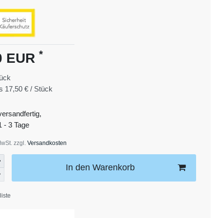
*
0 EUR
ück
is
17,50 € / Stück
versandfertig,
1 - 3 Tage
MwSt. zzgl.
Versandkosten
In den Warenkorb
iste