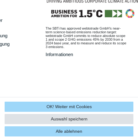
er
The SBTi has approved webtotrade GmbH’s near-
term science-based emissions reduction target:
gung
webtotrade GmbH commits to reduce absolute scope
1 and scope 2 GHG emissions 45% by 2030 from a
2024 base year, and to measure and reduce its scope
rgung
3 emissions.
Informationen
OK! Weiter mit Cookies
Auswahl speichern
Alle ablehnen