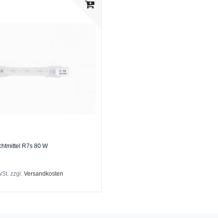
htmittel R7s 80 W
wSt.
zzgl.
Versandkosten