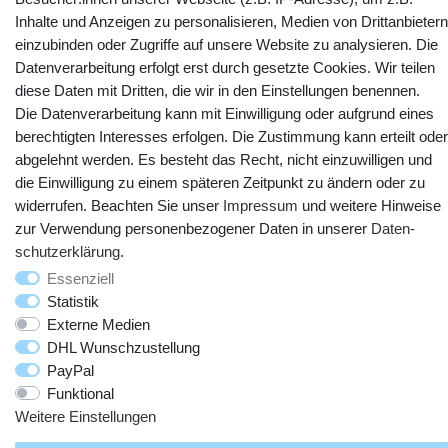
Inhalte und Anzeigen zu personalisieren, Medien von Drittanbietern
Kontakt
Vertrag widerrufen
einzubinden oder Zugriffe auf unsere Website zu analysieren. Die
Datenverarbeitung erfolgt erst durch gesetzte Cookies. Wir teilen
diese Daten mit Dritten, die wir in den Einstellungen benennen.
YouTube
Facebook
Instagram
Die Datenverarbeitung kann mit Einwilligung oder aufgrund eines
berechtigten Interesses erfolgen. Die Zustimmung kann erteilt oder
abgelehnt werden. Es besteht das Recht, nicht einzuwilligen und
die Einwilligung zu einem späteren Zeitpunkt zu ändern oder zu
widerrufen. Beachten Sie unser
Impressum
und weitere Hinweise
zur Verwendung personenbezogener Daten in unserer
Daten­
schutz­erklärung
.
Essenziell
Statistik
© Copyright 2025 webtotrade GmbH. Alle Rechte vorbehalten.
Externe Medien
DHL Wunschzustellung
PayPal
Funktional
Weitere Einstellungen