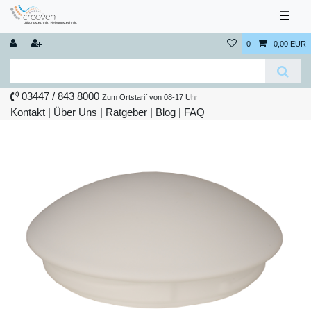
☰
0
0,00 EUR
03447 / 843 8000
Zum Ortstarif von 08-17 Uhr
Kontakt
|
Über Uns
|
Ratgeber
|
Blog |
FAQ