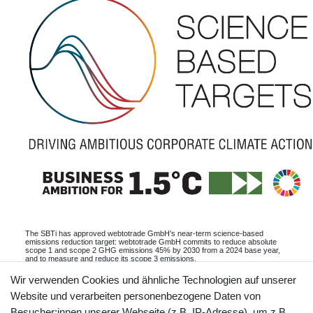
The SBTi has approved webtotrade GmbH’s near-term science-based
emissions reduction target: webtotrade GmbH commits to reduce absolute
scope 1 and scope 2 GHG emissions 45% by 2030 from a 2024 base year,
and to measure and reduce its scope 3 emissions.
Informationen
Wir verwenden Cookies und ähnliche Technologien auf unserer
Website und verarbeiten personenbezogene Daten von
Besucher:innen unserer Webseite (z.B. IP-Adresse), um z.B.