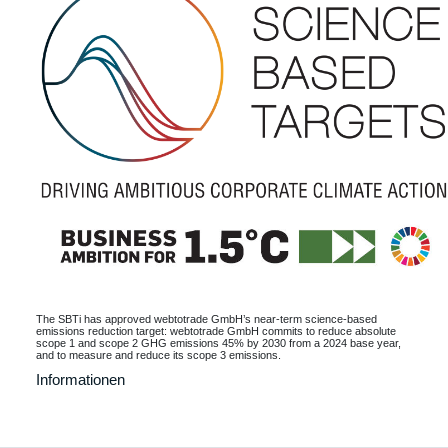
The SBTi has approved webtotrade GmbH’s near-term science-based
emissions reduction target: webtotrade GmbH commits to reduce absolute
scope 1 and scope 2 GHG emissions 45% by 2030 from a 2024 base year,
and to measure and reduce its scope 3 emissions.
Informationen