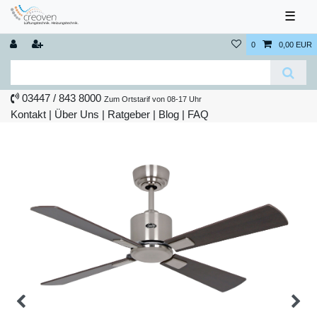
☰
0
0,00 EUR
03447 / 843 8000
Zum Ortstarif von 08-17 Uhr
Kontakt
|
Über Uns
|
Ratgeber
|
Blog |
FAQ