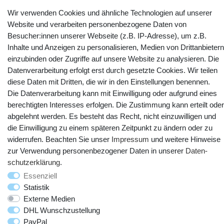
Kontakt
Vertrag widerrufen
Wir verwenden Cookies und ähnliche Technologien auf unserer
Website und verarbeiten personenbezogene Daten von
Besucher:innen unserer Webseite (z.B. IP-Adresse), um z.B.
YouTube
Facebook
Instagram
Inhalte und Anzeigen zu personalisieren, Medien von Drittanbietern
einzubinden oder Zugriffe auf unsere Website zu analysieren. Die
Datenverarbeitung erfolgt erst durch gesetzte Cookies. Wir teilen
diese Daten mit Dritten, die wir in den Einstellungen benennen.
Die Datenverarbeitung kann mit Einwilligung oder aufgrund eines
berechtigten Interesses erfolgen. Die Zustimmung kann erteilt oder
abgelehnt werden. Es besteht das Recht, nicht einzuwilligen und
die Einwilligung zu einem späteren Zeitpunkt zu ändern oder zu
widerrufen. Beachten Sie unser
Impressum
und weitere Hinweise
zur Verwendung personenbezogener Daten in unserer
Daten­
© Copyright 2025 webtotrade GmbH. Alle Rechte vorbehalten.
schutz­erklärung
.
Essenziell
Statistik
Externe Medien
DHL Wunschzustellung
PayPal