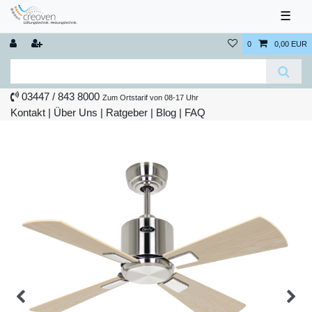
☰
0
0,00 EUR
03447 / 843 8000
Zum Ortstarif von 08-17 Uhr
Kontakt
|
Über Uns
|
Ratgeber
|
Blog |
FAQ