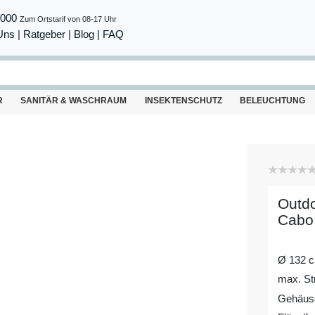
8000
Zum Ortstarif von 08-17 Uhr
Uns
|
Ratgeber
|
Blog |
FAQ
R
SANITÄR & WASCHRAUM
INSEKTENSCHUTZ
BELEUCHTUNG
Outdo
Cabo
Ø 132 
max. St
Gehäuse