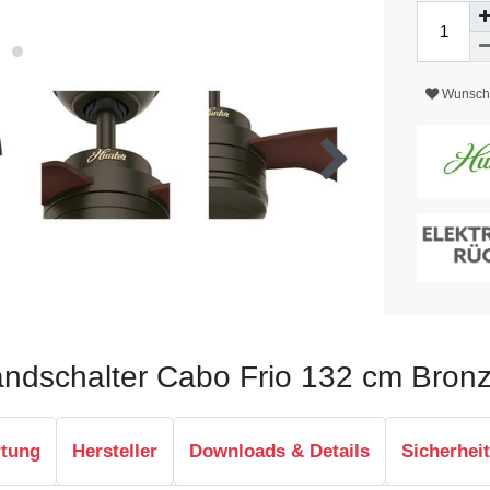
Wunschl
andschalter Cabo Frio 132 cm Bron
rtung
Hersteller
Downloads & Details
Sicherhei