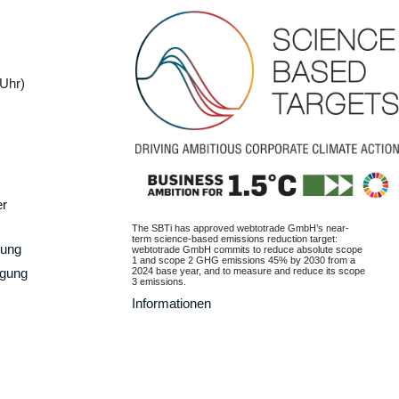
Uhr)
er
The SBTi has approved webtotrade GmbH’s near-
term science-based emissions reduction target:
gung
webtotrade GmbH commits to reduce absolute scope
1 and scope 2 GHG emissions 45% by 2030 from a
2024 base year, and to measure and reduce its scope
rgung
3 emissions.
Informationen