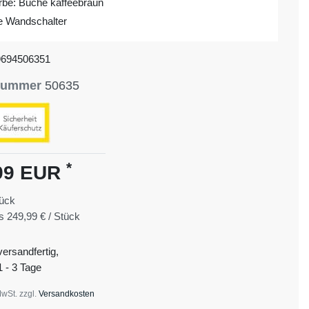
arbe: Buche kaffeebraun
ve Wandschalter
9694506351
lnummer
50635
*
99 EUR
ück
is
249,99 € / Stück
versandfertig,
1 - 3 Tage
MwSt. zzgl.
Versandkosten