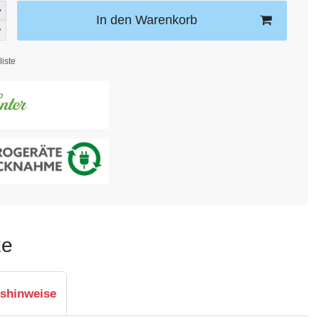
In den Warenkorb
iste
ze
tshinweise