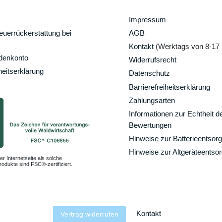
Impressum
uerrückerstattung bei
AGB
Kontakt
(Werktags von 8-17 
ndenkonto
Widerrufsrecht
heitserklärung
Datenschutz
Barrierefreiheitserklärung
Zahlungsarten
Informationen zur Echtheit d
Bewertungen
Hinweise zur Batterieentsor
Hinweise zur Altgeräteentso
er Internetseite als solche
odukte sind FSC®-zertifiziert.
Kontakt
Vertrag widerrufen