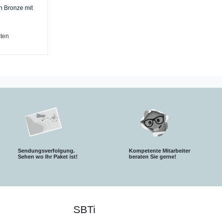
n Bronze mit
ten
Sendungsverfolgung.
Kompetente Mitarbeiter
S
ehen wo Ihr Paket ist!
beraten Sie gerne!
SBTi