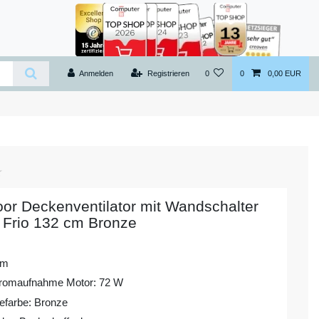
Anmelden
Registrieren
0
0
0,00 EUR
or Deckenventilator mit Wandschalter
 Frio 132 cm Bronze
cm
romaufnahme Motor: 72 W
farbe: Bronze