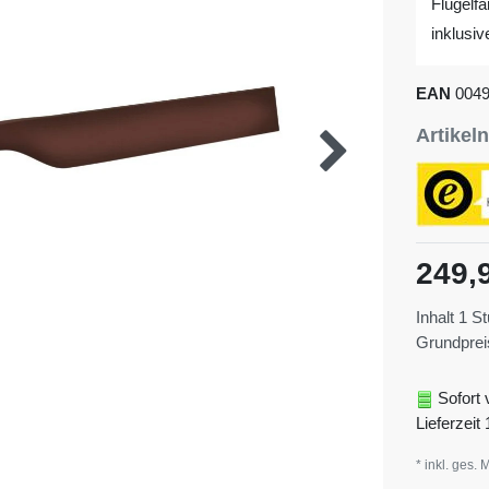
Flügelf
inklusi
EAN
004
Artike
249,
Inhalt
1
St
Grundpre
Sofort 
Lieferzeit 
* inkl. ges. 