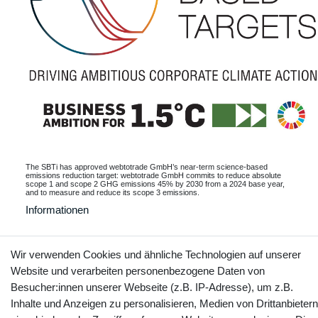
The SBTi has approved webtotrade GmbH’s near-term science-based
emissions reduction target: webtotrade GmbH commits to reduce absolute
scope 1 and scope 2 GHG emissions 45% by 2030 from a 2024 base year,
and to measure and reduce its scope 3 emissions.
Informationen
Wir verwenden Cookies und ähnliche Technologien auf unserer
Website und verarbeiten personenbezogene Daten von
Kontakt
Vertrag widerrufen
Besucher:innen unserer Webseite (z.B. IP-Adresse), um z.B.
Inhalte und Anzeigen zu personalisieren, Medien von Drittanbietern
YouTube
Facebook
Instagram