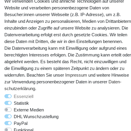
Wir verwenden Cookies und ähnliche Technologien auf unserer
Website und verarbeiten personenbezogene Daten von
Kontakt
Vertrag widerrufen
Besucher:innen unserer Webseite (z.B. IP-Adresse), um z.B.
Inhalte und Anzeigen zu personalisieren, Medien von Drittanbietern
YouTube
Facebook
Instagram
einzubinden oder Zugriffe auf unsere Website zu analysieren. Die
Datenverarbeitung erfolgt erst durch gesetzte Cookies. Wir teilen
diese Daten mit Dritten, die wir in den Einstellungen benennen.
Die Datenverarbeitung kann mit Einwilligung oder aufgrund eines
berechtigten Interesses erfolgen. Die Zustimmung kann erteilt oder
abgelehnt werden. Es besteht das Recht, nicht einzuwilligen und
die Einwilligung zu einem späteren Zeitpunkt zu ändern oder zu
widerrufen. Beachten Sie unser
Impressum
und weitere Hinweise
zur Verwendung personenbezogener Daten in unserer
Daten­
schutz­erklärung
.
© Copyright 2025 webtotrade GmbH. Alle Rechte vorbehalten.
Essenziell
Statistik
Externe Medien
DHL Wunschzustellung
PayPal
Funktional