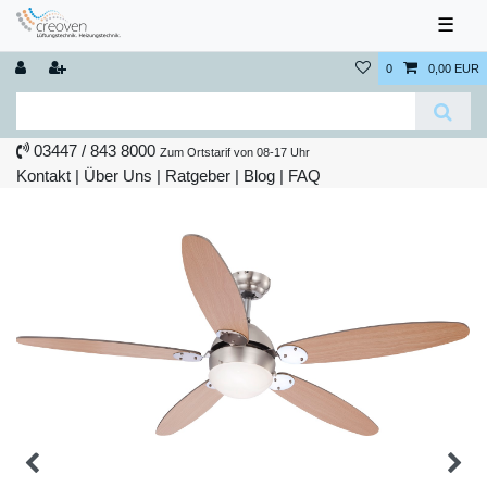
☰
0
0,00 EUR
03447 / 843 8000
Zum Ortstarif von 08-17 Uhr
Kontakt
|
Über Uns
|
Ratgeber
|
Blog |
FAQ