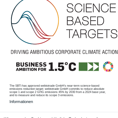
The SBTi has approved webtotrade GmbH’s near-term science-based
emissions reduction target: webtotrade GmbH commits to reduce absolute
scope 1 and scope 2 GHG emissions 45% by 2030 from a 2024 base year,
and to measure and reduce its scope 3 emissions.
Informationen