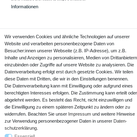
Informationen
Kontakt
Vertrag widerrufen
Wir verwenden Cookies und ähnliche Technologien auf unserer
Website und verarbeiten personenbezogene Daten von
Besucher:innen unserer Webseite (z.B. IP-Adresse), um z.B.
YouTube
Facebook
Instagram
Inhalte und Anzeigen zu personalisieren, Medien von Drittanbietern
einzubinden oder Zugriffe auf unsere Website zu analysieren. Die
Datenverarbeitung erfolgt erst durch gesetzte Cookies. Wir teilen
diese Daten mit Dritten, die wir in den Einstellungen benennen.
Die Datenverarbeitung kann mit Einwilligung oder aufgrund eines
berechtigten Interesses erfolgen. Die Zustimmung kann erteilt oder
abgelehnt werden. Es besteht das Recht, nicht einzuwilligen und
die Einwilligung zu einem späteren Zeitpunkt zu ändern oder zu
widerrufen. Beachten Sie unser
Impressum
und weitere Hinweise
zur Verwendung personenbezogener Daten in unserer
Daten­
© Copyright 2025 webtotrade GmbH. Alle Rechte vorbehalten.
schutz­erklärung
.
Essenziell