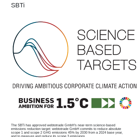
SBTi
The SBTi has approved webtotrade GmbH’s near-term science-based
emissions reduction target: webtotrade GmbH commits to reduce absolute
scope 1 and scope 2 GHG emissions 45% by 2030 from a 2024 base year,
and to measure and reduce its scope 3 emissions.