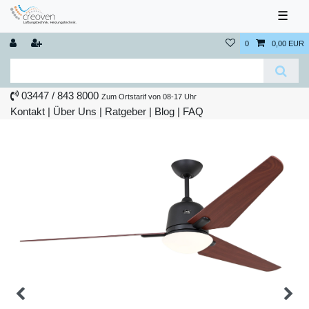
☰
0
0,00 EUR
03447 / 843 8000
Zum Ortstarif von 08-17 Uhr
Kontakt
|
Über Uns
|
Ratgeber
|
Blog |
FAQ