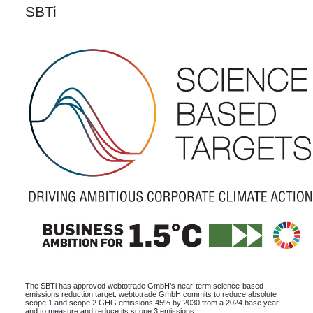
SBTi
The SBTi has approved webtotrade GmbH’s near-term science-based
emissions reduction target: webtotrade GmbH commits to reduce absolute
scope 1 and scope 2 GHG emissions 45% by 2030 from a 2024 base year,
and to measure and reduce its scope 3 emissions.