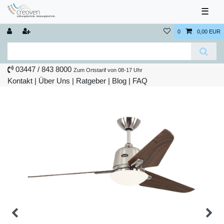
☰
0
0,00 EUR
03447 / 843 8000
Zum Ortstarif von 08-17 Uhr
Kontakt
|
Über Uns
|
Ratgeber
|
Blog |
FAQ