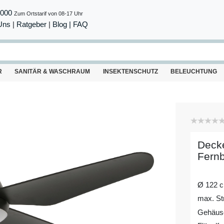
8000
Zum Ortstarif von 08-17 Uhr
Uns
|
Ratgeber
|
Blog |
FAQ
R
SANITÄR & WASCHRAUM
INSEKTENSCHUTZ
BELEUCHTUNG
Decke
Fernb
Ø 122 
max. St
Gehäuse