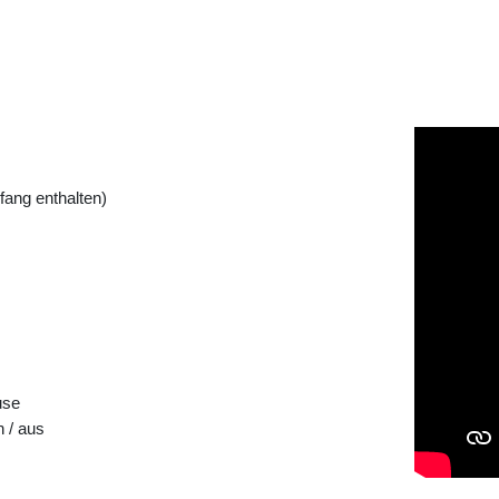
fang enthalten)
use
n / aus