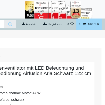
Anmelden
Registrieren
0
0
0,00 EUR
nventilator mit LED Beleuchtung und
edienung Airfusion Aria Schwarz 122 cm
cm
romaufnahme Motor: 47 W
farbe: schwarz