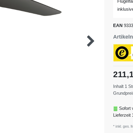
Flügelf
inklusi
EAN
933
Artike
211,
Inhalt
1
St
Grundpre
Sofort 
Lieferzeit 
* inkl. ges. 