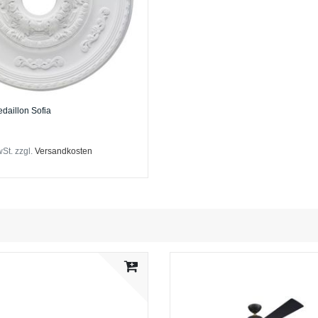
edaillon Sofia
wSt.
zzgl.
Versandkosten