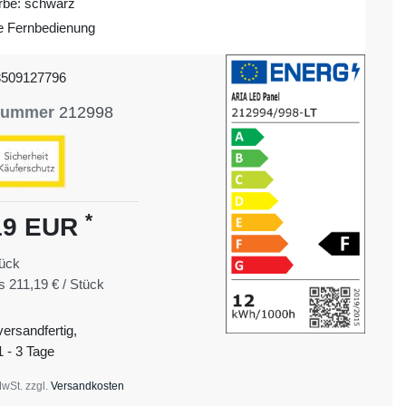
arbe: schwarz
ve Fernbedienung
3509127796
lnummer
212998
*
19 EUR
ück
is
211,19 € / Stück
versandfertig,
1 - 3 Tage
MwSt. zzgl.
Versandkosten