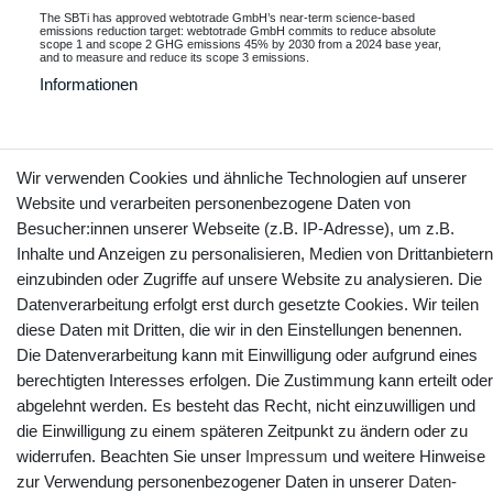
The SBTi has approved webtotrade GmbH’s near-term science-based
emissions reduction target: webtotrade GmbH commits to reduce absolute
scope 1 and scope 2 GHG emissions 45% by 2030 from a 2024 base year,
and to measure and reduce its scope 3 emissions.
Informationen
Wir verwenden Cookies und ähnliche Technologien auf unserer
Kontakt
Vertrag widerrufen
Website und verarbeiten personenbezogene Daten von
Besucher:innen unserer Webseite (z.B. IP-Adresse), um z.B.
YouTube
Facebook
Instagram
Inhalte und Anzeigen zu personalisieren, Medien von Drittanbietern
einzubinden oder Zugriffe auf unsere Website zu analysieren. Die
Datenverarbeitung erfolgt erst durch gesetzte Cookies. Wir teilen
diese Daten mit Dritten, die wir in den Einstellungen benennen.
Die Datenverarbeitung kann mit Einwilligung oder aufgrund eines
berechtigten Interesses erfolgen. Die Zustimmung kann erteilt oder
abgelehnt werden. Es besteht das Recht, nicht einzuwilligen und
die Einwilligung zu einem späteren Zeitpunkt zu ändern oder zu
widerrufen. Beachten Sie unser
Impressum
und weitere Hinweise
zur Verwendung personenbezogener Daten in unserer
Daten­