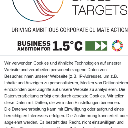
Wir verwenden Cookies und ähnliche Technologien auf unserer
The SBTi has approved webtotrade GmbH’s near-term science-based
Website und verarbeiten personenbezogene Daten von
emissions reduction target: webtotrade GmbH commits to reduce absolute
scope 1 and scope 2 GHG emissions 45% by 2030 from a 2024 base year,
Besucher:innen unserer Webseite (z.B. IP-Adresse), um z.B.
and to measure and reduce its scope 3 emissions.
Inhalte und Anzeigen zu personalisieren, Medien von Drittanbietern
Informationen
einzubinden oder Zugriffe auf unsere Website zu analysieren. Die
Datenverarbeitung erfolgt erst durch gesetzte Cookies. Wir teilen
diese Daten mit Dritten, die wir in den Einstellungen benennen.
Die Datenverarbeitung kann mit Einwilligung oder aufgrund eines
Kontakt
Vertrag widerrufen
berechtigten Interesses erfolgen. Die Zustimmung kann erteilt oder
abgelehnt werden. Es besteht das Recht, nicht einzuwilligen und
YouTube
Facebook
Instagram