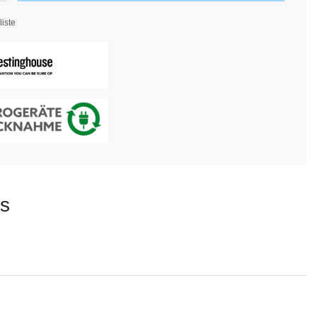
iste
as