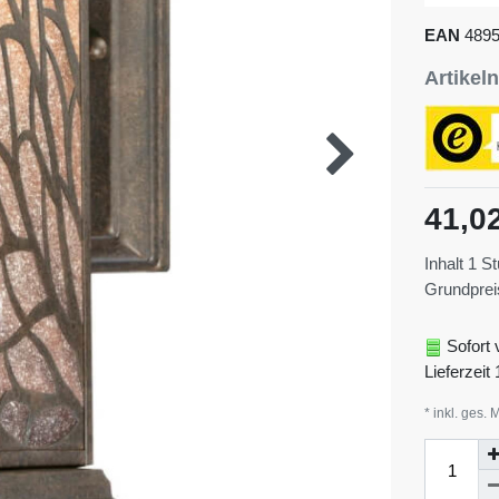
EAN
489
Artike
41,0
Inhalt
1
St
Grundpre
Sofort 
Lieferzeit 
* inkl. ges. 