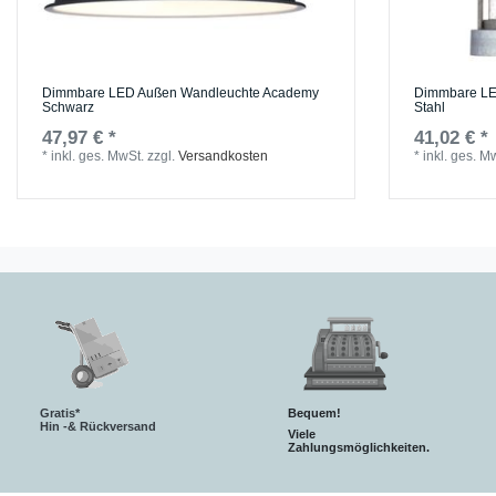
Dimmbare LED Außen Wandleuchte Academy
Dimmbare LE
Schwarz
Stahl
47,97 € *
41,02 € *
*
inkl. ges. MwSt.
zzgl.
Versandkosten
*
inkl. ges. M
Gratis*
Bequem!
Hin -& Rückversand
Viele
Zahlungsmöglichkeiten.