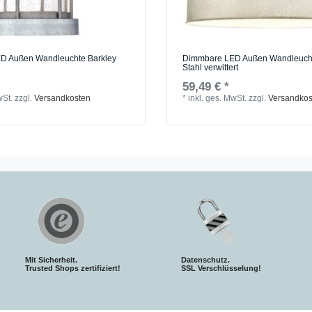
D Außen Wandleuchte Barkley
Dimmbare LED Außen Wandleucht
Stahl verwittert
59,49 € *
wSt.
zzgl.
Versandkosten
*
inkl. ges. MwSt.
zzgl.
Versandkos
Mit Sicherheit.
Datenschutz.
Trusted Shops zertifiziert!
SSL Verschlüsselung!