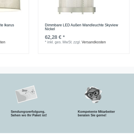
e Ikarus
Dimmbare LED Außen Wandleuchte Skyview
Nickel
62,28 € *
ten
*
inkl. ges. MwSt.
zzgl.
Versandkosten
Sendungsverfolgung.
Kompetente Mitarbeiter
S
ehen wo Ihr Paket ist!
beraten Sie gerne!