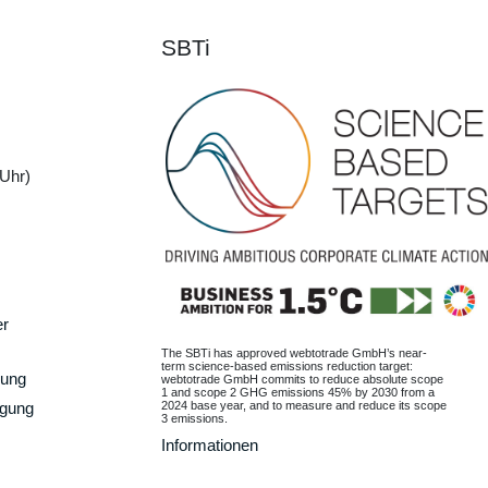
SBTi
Uhr)
er
The SBTi has approved webtotrade GmbH’s near-
term science-based emissions reduction target:
gung
webtotrade GmbH commits to reduce absolute scope
1 and scope 2 GHG emissions 45% by 2030 from a
2024 base year, and to measure and reduce its scope
rgung
3 emissions.
Informationen