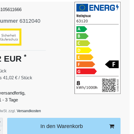
5105611666
lnummer
6312040
*
2 EUR
ück
is
41,02 € / Stück
versandfertig,
1 - 3 Tage
MwSt. zzgl.
Versandkosten
In den Warenkorb