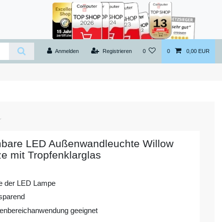
Anmelden
Registrieren
0
0
0,00 EUR
bare LED Außenwandleuchte Willow
e mit Tropfenklarglas
ve der LED Lampe
sparend
enbereichanwendung geeignet