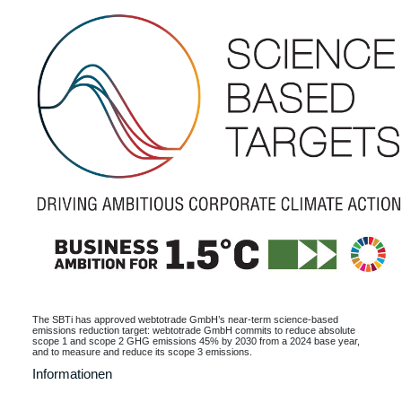
The SBTi has approved webtotrade GmbH’s near-term science-based
emissions reduction target: webtotrade GmbH commits to reduce absolute
scope 1 and scope 2 GHG emissions 45% by 2030 from a 2024 base year,
and to measure and reduce its scope 3 emissions.
Informationen