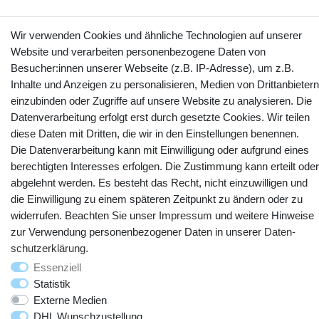
Wir verwenden Cookies und ähnliche Technologien auf unserer
Kontakt
Vertrag widerrufen
Website und verarbeiten personenbezogene Daten von
Besucher:innen unserer Webseite (z.B. IP-Adresse), um z.B.
YouTube
Facebook
Instagram
Inhalte und Anzeigen zu personalisieren, Medien von Drittanbietern
einzubinden oder Zugriffe auf unsere Website zu analysieren. Die
Datenverarbeitung erfolgt erst durch gesetzte Cookies. Wir teilen
diese Daten mit Dritten, die wir in den Einstellungen benennen.
Die Datenverarbeitung kann mit Einwilligung oder aufgrund eines
berechtigten Interesses erfolgen. Die Zustimmung kann erteilt oder
abgelehnt werden. Es besteht das Recht, nicht einzuwilligen und
die Einwilligung zu einem späteren Zeitpunkt zu ändern oder zu
widerrufen. Beachten Sie unser
Impressum
und weitere Hinweise
zur Verwendung personenbezogener Daten in unserer
Daten­
© Copyright 2025 webtotrade GmbH. Alle Rechte vorbehalten.
schutz­erklärung
.
Essenziell
Statistik
Externe Medien
DHL Wunschzustellung